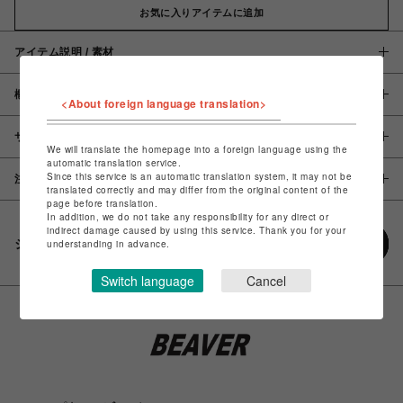
お気に入りアイテムに追加
アイテム説明 / 素材
概要
<About foreign language translation>
サイズ
We will translate the homepage into a foreign language using the
automatic translation service.
Since this service is an automatic translation system, it may not be
注意事項
translated correctly and may differ from the original content of the
page before translation.
In addition, we do not take any responsibility for any direct or
indirect damage caused by using this service. Thank you for your
シェアする
understanding in advance.
Switch language
Cancel