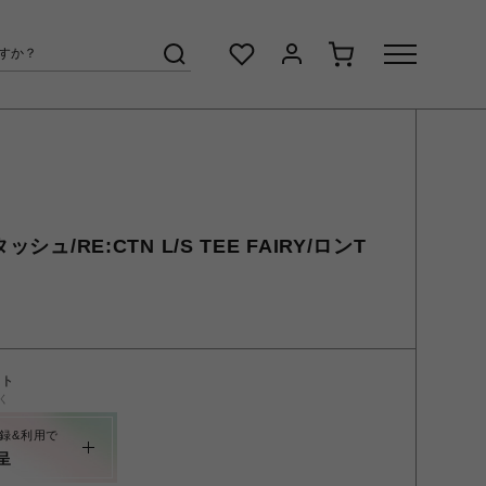
シュ/RE:CTN L/S TEE FAIRY/ロンT
ント
く
録&利用で
呈