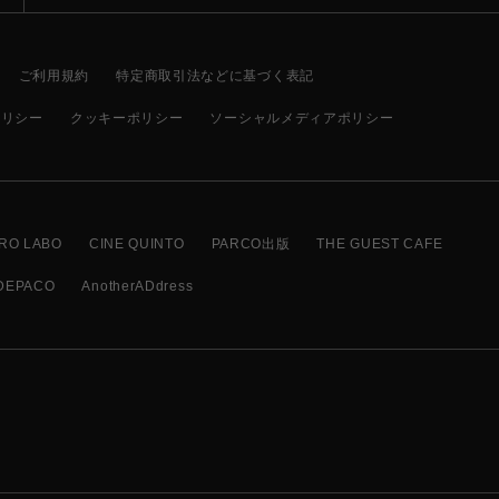
ご利用規約
特定商取引法などに基づく表記
ポリシー
クッキーポリシー
ソーシャルメディアポリシー
RO LABO
CINE QUINTO
PARCO出版
THE GUEST CAFE
DEPACO
AnotherADdress