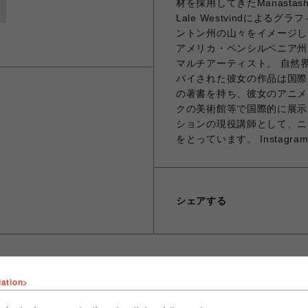
材を採用してきたManast
Lale Westvindによ
ントン州の山々をイメージしたロ
アメリカ・ペンシルベニア州
マルチアーティスト。 自然
パイされた彼女の作品は国際
の著書を持ち、彼女のアニメ
クの美術館等で国際的に展示
ションの現役講師として、ニ
をとっています。 Instagram:@
シェアする
lation>
ショップ名
ビーバー