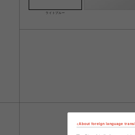
ライトブルー
<About foreign language trans