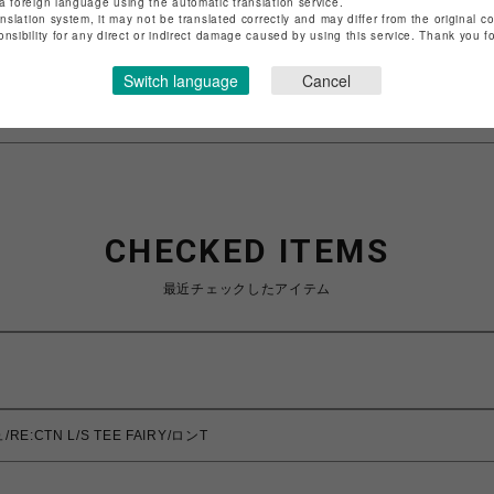
a foreign language using the automatic translation service.
店舗名
池袋PARCO
anslation system, it may not be translated correctly and may differ from the original c
onsibility for any direct or indirect damage caused by using this service. Thank you 
特定商取引法など法令に基づく表記は
こちら
Switch language
Cancel
ショップお問い合わせは
こちら
CHECKED ITEMS
最近チェックしたアイテム
E:CTN L/S TEE FAIRY/ロンT