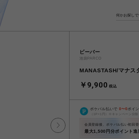
ビーバー
池袋PARCO
MANASTASH/マナスタッ
￥9,900
税込
ポケパル払いで
0
〜
0
ポイ
（1P=1円）※キャンペーン分除
会員登録後、ポケパル払い初回登
最大1,500円分ポイント進