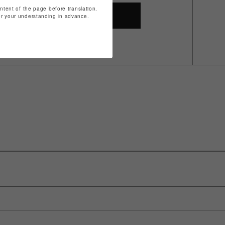
ontent of the page before translation.
SHOP TOP
for your understanding in advance.