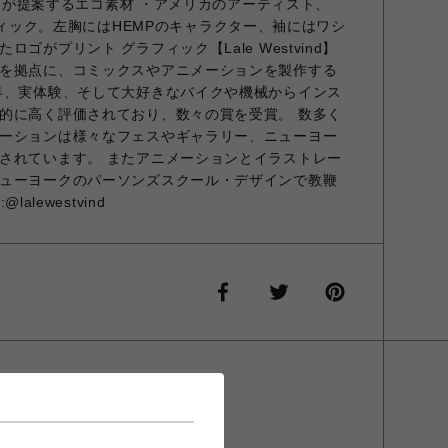
ashが提案するエコ素材 ・アメリカのアーティスト、
るグラフィック。左胸にはHEMPのキャラクター、袖にはワシ
ゴがプリント グラフィック【Lale Westvind】
を拠点に、コミックスやアニメーションを製作する
界、実体験、そして大好きなバイクや機械からインス
的に高く評価されており、数々の賞を受賞。 数多く
ーションは様々なフェスやギャラリー、ニューヨー
されています。 またアニメーションとイラストレー
ューヨークのパーソンズスクール・デザインで教鞭
lalewestvind