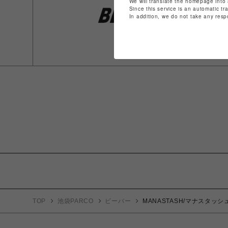
We will translate the homepage into 
Since this service is an automatic tr
In addition, we do not take any resp
TOP
池袋PARCO
ビーバー
MANASTASH/マナスタッシュ/R