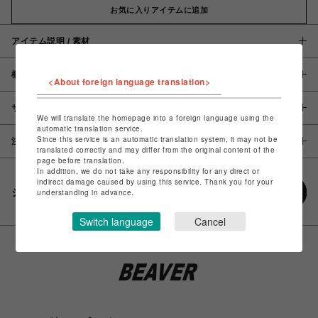
お気に入りアイテムに追加
アイテム説明 / 素材
概要
<About foreign language translation>
サイズ
We will translate the homepage into a foreign language using the
automatic translation service.
Since this service is an automatic translation system, it may not be
注意事項
translated correctly and may differ from the original content of the
page before translation.
In addition, we do not take any responsibility for any direct or
indirect damage caused by using this service. Thank you for your
シェアする
understanding in advance.
Switch language
Cancel