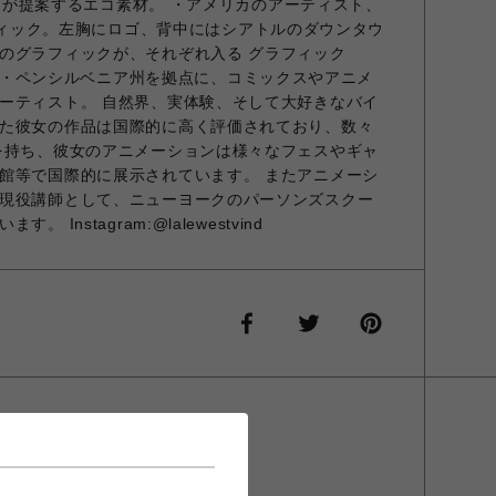
ashが提案するエコ素材。 ・アメリカのアーティスト、
るグラフィック。左胸にロゴ、背中にはシアトルのダウンタウ
のグラフィックが、それぞれ入る グラフィック
 アメリカ・ペンシルベニア州を拠点に、コミックスやアニメ
ーティスト。 自然界、実体験、そして大好きなバイ
た彼女の作品は国際的に高く評価されており、数々
を持ち、彼女のアニメーションは様々なフェスやギャ
館等で国際的に展示されています。 またアニメーシ
現役講師として、ニューヨークのパーソンズスクー
Instagram:@lalewestvind