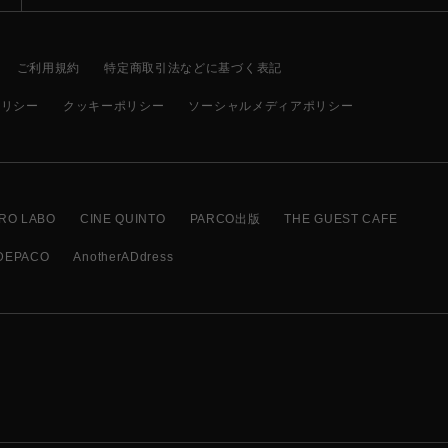
ご利用規約
特定商取引法などに基づく表記
ポリシー
クッキーポリシー
ソーシャルメディアポリシー
RO LABO
CINE QUINTO
PARCO出版
THE GUEST CAFE
DEPACO
AnotherADdress