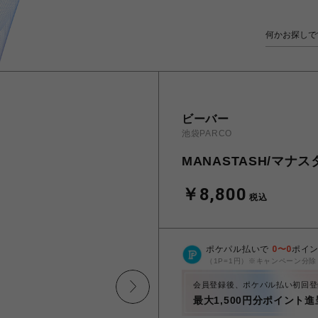
ビーバー
池袋PARCO
MANASTASH/マナスタッ
￥8,800
税込
ポケパル払いで
0
〜
0
ポイ
（1P=1円）※キャンペーン分除
会員登録後、ポケパル払い初回登
最大1,500円分ポイント進