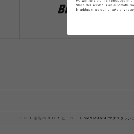
We will translate the homepage into 
Since this service is an automatic tr
In addition, we do not take any resp
TOP
池袋PARCO
ビーバー
MANASTASH/マナスタッシュ/RE