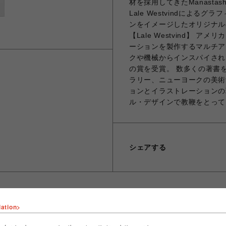
材を採用してきたManast
Lale Westvindによ
ンをイメージしたオリジナル
【Lale Westvind】
ーションを製作するマルチア
クや機械からインスパイされ
の賞を受賞。 数多くの著書
ラリー、ニューヨークの美術
ョンとイラストレーションの
ル・デザインで教鞭をとっています。 
シェアする
lation>
ショップ名
ビーバー