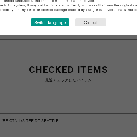
a foreign language using the automatic translation service.
店舗名
池袋PARCO
anslation system, it may not be translated correctly and may differ from the original c
onsibility for any direct or indirect damage caused by using this service. Thank you 
特定商取引法など法令に基づく表記は
こちら
Switch language
Cancel
ショップお問い合わせは
こちら
CHECKED ITEMS
最近チェックしたアイテム
:CTN L/S TEE DT SEATTLE