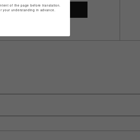
ontent of the page before translation.
SHOP TOP
for your understanding in advance.