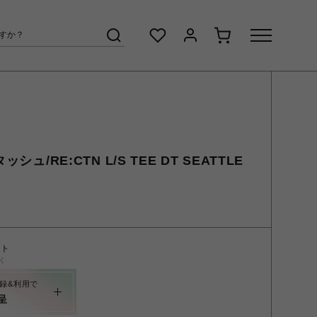
シュ/RE:CTN L/S TEE DT SEATTLE
ント
く
録&利用で
呈