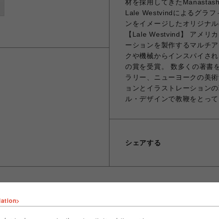
材を採用してきたManast
Lale Westvindによ
ンをイメージしたオリジナル
【Lale Westvind】
ーションを製作するマルチア
クや機械からインスパイされ
の賞を受賞。 数多くの著書
ラリー、ニューヨークの美術
ョンとイラストレーションの
ル・デザインで教鞭をとっています。 
シェアする
lation>
ショップ名
ビーバー