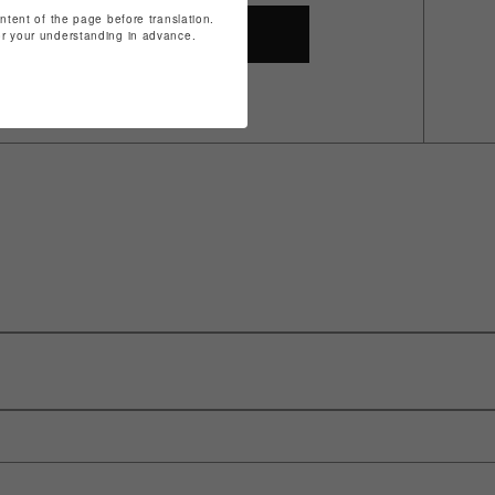
ontent of the page before translation.
SHOP TOP
for your understanding in advance.