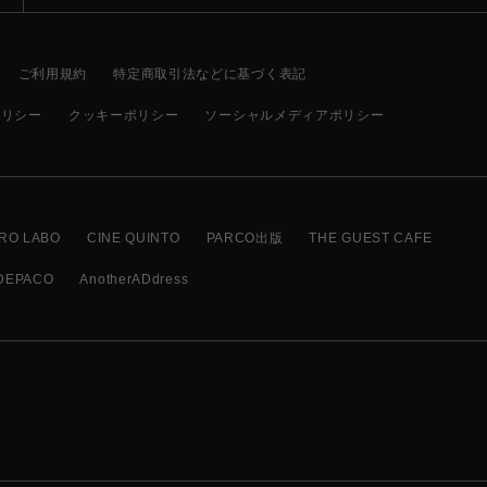
ご利用規約
特定商取引法などに基づく表記
ポリシー
クッキーポリシー
ソーシャルメディアポリシー
RO LABO
CINE QUINTO
PARCO出版
THE GUEST CAFE
DEPACO
AnotherADdress