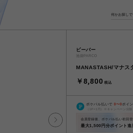
ビーバー
池袋PARCO
MANASTASH/マナスタッ
￥8,800
税込
ポケパル払いで
0
〜
0
ポイ
（1P=1円）※キャンペーン分除
会員登録後、ポケパル払い初回登
最大1,500円分ポイント進