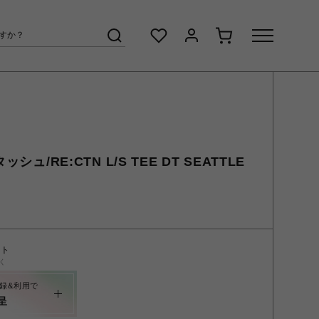
シュ/RE:CTN L/S TEE DT SEATTLE
ント
く
録&利用で
呈