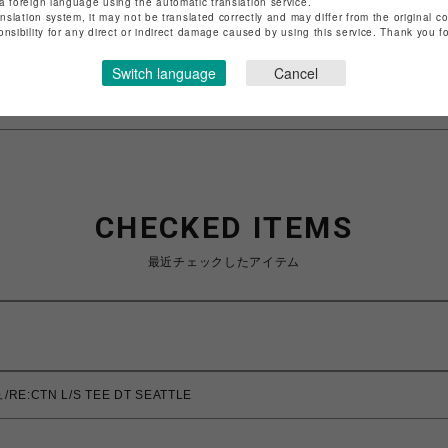
a foreign language using the automatic translation service.
店舗名
池袋PARCO
anslation system, it may not be translated correctly and may differ from the original c
onsibility for any direct or indirect damage caused by using this service. Thank you 
特定商取引法など法令に基づく表記は
こちら
Switch language
Cancel
ショップお問い合わせは
こちら
CHECKED ITEMS
最近チェックしたアイテム
:CTN L/S TEE DT SEATTLE