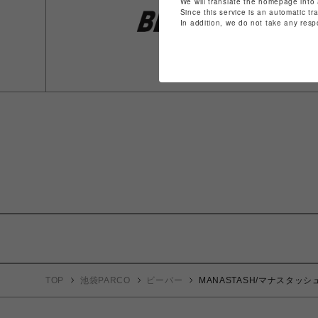
We will translate the homepage into 
Since this service is an automatic tr
In addition, we do not take any resp
TOP
池袋PARCO
ビーバー
MANASTASH/マナスタッシュ/RE