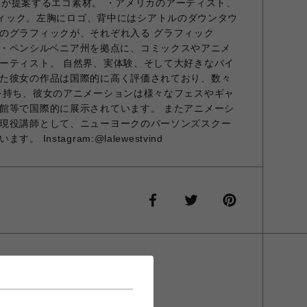
ashが提案するエコ素材。 ・アメリカのアーティスト、
るグラフィック。左胸にロゴ、背中にはシアトルのダウンタウ
のグラフィックが、それぞれ入る グラフィック
 アメリカ・ペンシルベニア州を拠点に、コミックスやアニメ
ーティスト。 自然界、実体験、そして大好きなバイ
た彼女の作品は国際的に高く評価されており、数々
を持ち、彼女のアニメーションは様々なフェスやギャ
館等で国際的に展示されています。 またアニメーシ
現役講師として、ニューヨークのパーソンズスクー
Instagram:@lalewestvind