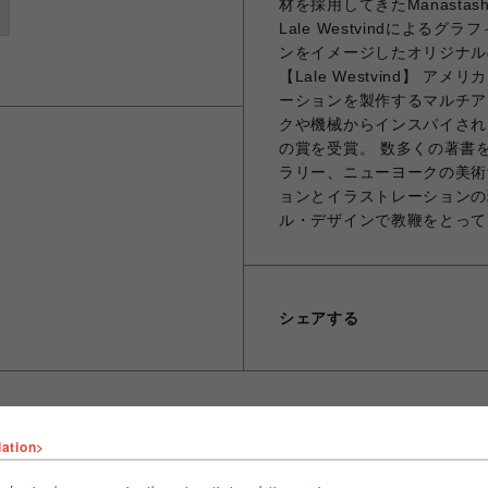
材を採用してきたManast
Lale Westvindによ
ンをイメージしたオリジナル
【Lale Westvind】
ーションを製作するマルチア
クや機械からインスパイされ
の賞を受賞。 数多くの著書
ラリー、ニューヨークの美術
ョンとイラストレーションの
ル・デザインで教鞭をとっています。 
シェアする
lation>
ショップ名
ビーバー