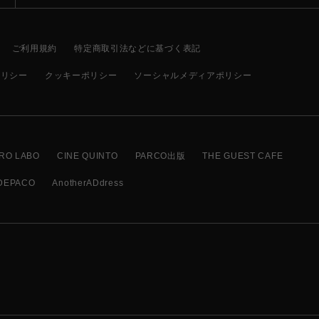
ご利用規約
特定商取引法などに基づく表記
ポリシー
クッキーポリシー
ソーシャルメディアポリシー
RO LABO
CINE QUINTO
PARCO出版
THE GUEST CAFE
DEPACO
AnotherADdress