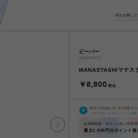
ビーバー
池袋PARCO
MANASTASH/マナスタッ
￥8,800
税込
ポケパル払いで
0
〜
0
ポイ
（1P=1円）※キャンペーン分除
会員登録後、ポケパル払い初回登
最大1,500円分ポイント進