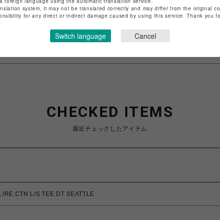
a foreign language using the automatic translation service.
店舗名
池袋PARCO
anslation system, it may not be translated correctly and may differ from the original c
onsibility for any direct or indirect damage caused by using this service. Thank you 
特定商取引法など法令に基づく表記は
こちら
Switch language
Cancel
ショップお問い合わせは
こちら
CHECKED ITEMS
最近チェックしたアイテム
:CTN L/S TEE DT SEATTLE