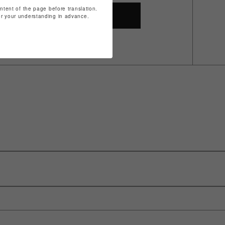
ontent of the page before translation.
SHOP TOP
for your understanding in advance.