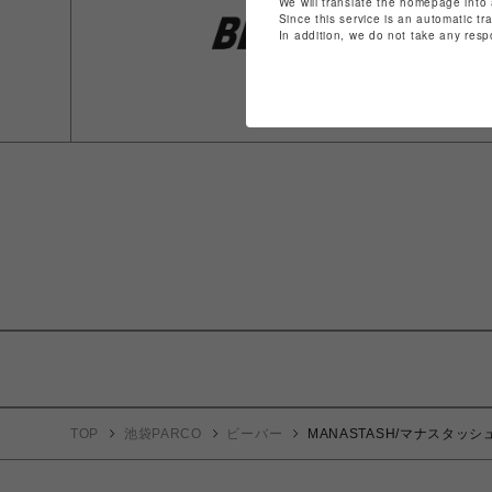
We will translate the homepage into 
Since this service is an automatic tr
In addition, we do not take any resp
TOP
池袋PARCO
ビーバー
MANASTASH/マナスタッシュ/RE