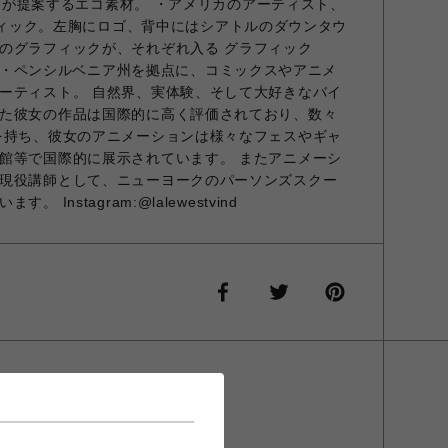
ashが提案するエコ素材。 ・アメリカのアーティスト、
るグラフィック。左胸にロゴ、背中にはシアトルのダウンタウ
のグラフィックが、それぞれ入る グラフィック
 アメリカ・ペンシルベニア州を拠点に、コミックスやアニメ
ーティスト。 自然界、実体験、そして大好きなバイ
た彼女の作品は国際的に高く評価されており、数々
を持ち、彼女のアニメーションは様々なフェスやギャ
館等で国際的に展示されています。 またアニメーシ
現役講師として、ニューヨークのパーソンズスクー
Instagram:@lalewestvind