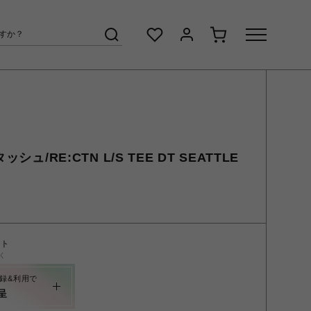
シュ/RE:CTN L/S TEE DT SEATTLE
ント
く
録&利用で
呈