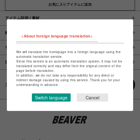
お気に入りアイテムに追加
アイテム説明 / 素材
概要
<About foreign language translation>
サイズ
We will translate the homepage into a foreign language using the
automatic translation service.
Since this service is an automatic translation system, it may not be
注意事項
translated correctly and may differ from the original content of the
page before translation.
In addition, we do not take any responsibility for any direct or
indirect damage caused by using this service. Thank you for your
シェアする
understanding in advance.
Switch language
Cancel