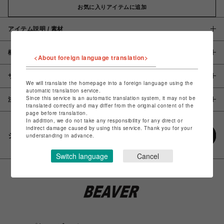
お気に入りアイテムに追加
アイテム説明 / 素材
概要
<About foreign language translation>
サイズ
We will translate the homepage into a foreign language using the
automatic translation service.
Since this service is an automatic translation system, it may not be
注意事項
translated correctly and may differ from the original content of the
page before translation.
In addition, we do not take any responsibility for any direct or
indirect damage caused by using this service. Thank you for your
シェアする
understanding in advance.
Switch language
Cancel