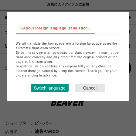
お気に入りアイテムに追加
概要
<About foreign language translation>
サイズ
We will translate the homepage into a foreign language using the
注意事項
automatic translation service.
Since this service is an automatic translation system, it may not be
translated correctly and may differ from the original content of the
page before translation.
In addition, we do not take any responsibility for any direct or
シェアする
indirect damage caused by using this service. Thank you for your
understanding in advance.
Switch language
Cancel
ショップ名
ビーバー
店舗名
池袋PARCO