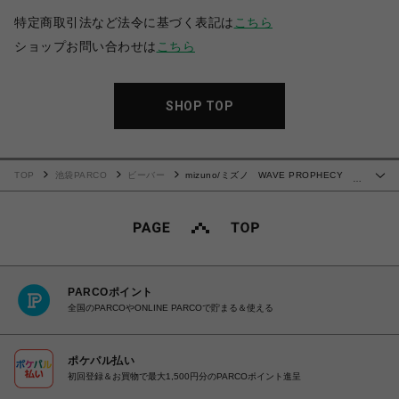
特定商取引法など法令に基づく表記は
こちら
ショップお問い合わせは
こちら
SHOP TOP
TOP
池袋PARCO
ビーバー
mizuno/ミズノ WAVE PROPHECY
…
Strap/ウェーブプロフェシーストラップ
PARCOポイント
全国のPARCOやONLINE PARCOで貯まる＆使える
ポケパル払い
初回登録＆お買物で最大1,500円分のPARCOポイント進呈