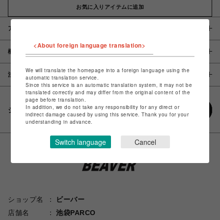
お気に入りアイテムに追加
アイテム説明 / 素材
<About foreign language translation>
概要
We will translate the homepage into a foreign language using the
注意事項
automatic translation service.
Since this service is an automatic translation system, it may not be
translated correctly and may differ from the original content of the
page before translation.
In addition, we do not take any responsibility for any direct or
シェアする
indirect damage caused by using this service. Thank you for your
understanding in advance.
Switch language
Cancel
ショップ名
ビーバー
店舗名
池袋PARCO