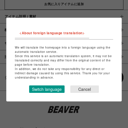
お気に入りアイテムに追加
アイテム説明 / 素材
概要
<About foreign language translation>
サイズ
We will translate the homepage into a foreign language using the
automatic translation service.
Since this service is an automatic translation system, it may not be
注意事項
translated correctly and may differ from the original content of the
page before translation.
In addition, we do not take any responsibility for any direct or
indirect damage caused by using this service. Thank you for your
シェアする
understanding in advance.
Switch language
Cancel