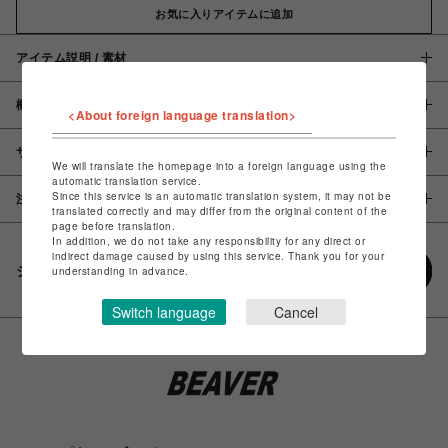
お気に入りアイテムに追加
アイテム説明 / 素材
概要
<About foreign language translation>
サイズ
We will translate the homepage into a foreign language using the
automatic translation service.
Since this service is an automatic translation system, it may not be
注意事項
translated correctly and may differ from the original content of the
page before translation.
In addition, we do not take any responsibility for any direct or
indirect damage caused by using this service. Thank you for your
シェアする
understanding in advance.
Switch language
Cancel