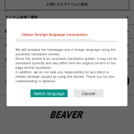
お気に入りアイテムに追加
アイテム説明 / 素材
概要
<About foreign language translation>
サイズ
We will translate the homepage into a foreign language using the
automatic translation service.
Since this service is an automatic translation system, it may not be
注意事項
translated correctly and may differ from the original content of the
page before translation.
In addition, we do not take any responsibility for any direct or
indirect damage caused by using this service. Thank you for your
シェアする
understanding in advance.
Switch language
Cancel