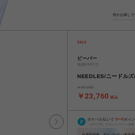
ビーバー
池袋PARCO
NEEDLES/ニードルズ/P
￥39,600
￥23,760
税込
ポケパル払いで
0
〜
0
ポイ
（1P=1円）※キャンペーン分除
会員登録後、ポケパル払い初回登