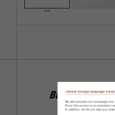
SAX
<About foreign language trans
We will translate the homepage into 
Since this service is an automatic tr
In addition, we do not take any resp