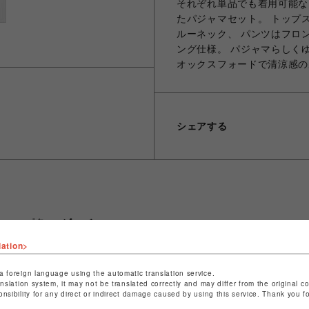
それぞれ単品でも着用可能な
たパジャマセット。 トップ
ルーネック、 パンツはフロ
ング仕様。 パジャマらしく
オックスフォードで清涼感の
シェアする
ショップ名
ビーバー
店舗名
池袋PARCO
lation>
特定商取引法など法令に基づく表記は
こちら
a foreign language using the automatic translation service.
anslation system, it may not be translated correctly and may differ from the original c
ショップお問い合わせは
こちら
onsibility for any direct or indirect damage caused by using this service. Thank you 