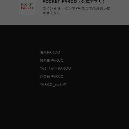
POCKET PARCO（公式アプリ）
コイン＆クーポンでPARCOでのお買い物
がオトクに
浦和PARCO
錦糸町PARCO
ひばりが丘PARCO
心斎橋PARCO
PARCO_ya上野