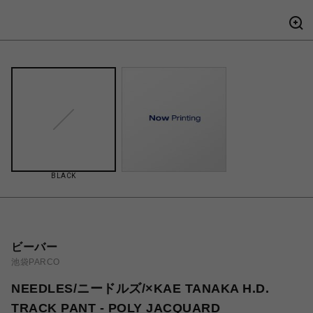
BLACK
ビーバー
池袋PARCO
NEEDLES/ニードルズ/×KAE TANAKA H.D.
TRACK PANT - POLY JACQUARD