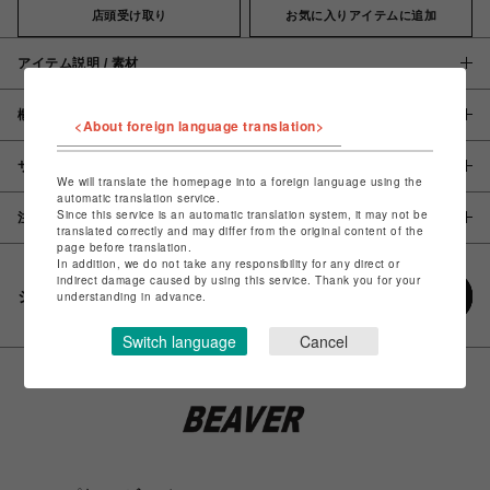
店頭受け取り
お気に入りアイテムに追加
アイテム説明 / 素材
概要
<About foreign language translation>
サイズ
We will translate the homepage into a foreign language using the
automatic translation service.
Since this service is an automatic translation system, it may not be
注意事項
translated correctly and may differ from the original content of the
page before translation.
In addition, we do not take any responsibility for any direct or
indirect damage caused by using this service. Thank you for your
シェアする
understanding in advance.
Switch language
Cancel