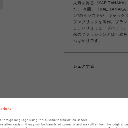
人気を誇る〈KAE TANAK
た。 今回、〈KAE TANA
ン"のイラストや、キャラク
ファブリックを製作。ブラン
し、バリュミューダハット、
来のファッションとは一線を
ムばかりです。
シェアする
ショップ名
ビーバー
lation>
店舗名
池袋PARCO
a foreign language using the automatic translation service.
anslation system, it may not be translated correctly and may differ from the original c
特定商取引法など法令に基づく表記は
こちら