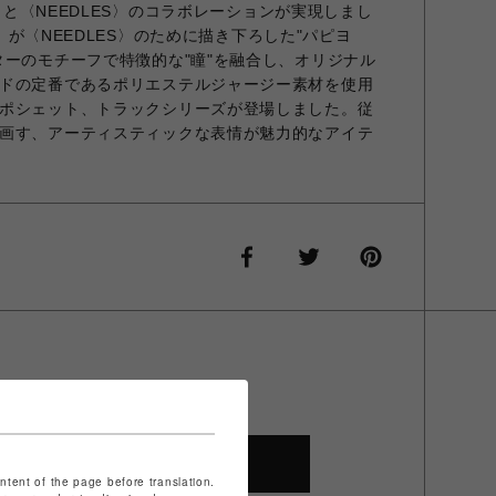
A〉と〈NEEDLES〉のコラボレーションが実現しまし
KA〉が〈NEEDLES〉のために描き下ろした"パピヨ
ターのモチーフで特徴的な"瞳"を融合し、オリジナル
ドの定番であるポリエステルジャージー素材を使用
ポシェット、トラックシリーズが登場しました。従
画す、アーティスティックな表情が魅力的なアイテ
SHOP TOP
ontent of the page before translation.