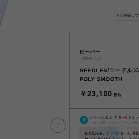
ビーバー
池袋PARCO
NEEDLES/ニードルズ/×
POLY SMOOTH
￥23,100
税込
ポケパル払いで
0
〜
0
ポイ
（1P=1円）※キャンペーン分除
会員登録後、ポケパル払い初回登