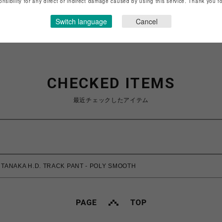
onsibility for any direct or indirect damage caused by using this service. Thank you 
ショップお問い合わせは
こちら
Switch language
Cancel
CHECKED ITEMS
最近チェックしたアイテム
ANAKA H.D. TRACK PANT - POLY SMOOTH