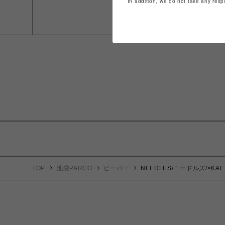
In addition, we do not take any resp
TOP
池袋PARCO
ビーバー
NEEDLES/ニードルズ/×KAE T