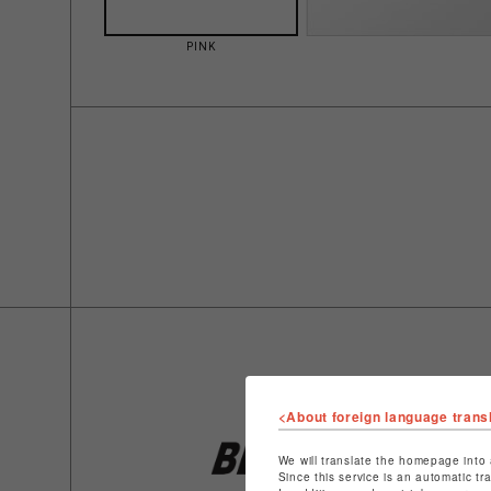
PINK
<About foreign language trans
We will translate the homepage into 
Since this service is an automatic tr