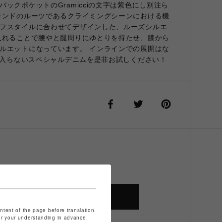
ックポケットのGramicciの文字は紫色にし別注ら
ランドのルーツであるクライミングシーンにおける機
フスタイルに合わせてデザインした、ルーズシルエ
入れることで腰やと腿周りにゆとりを持たせ、膝から
ルエットになっています。 インラインでの展開はな
手に入らないスペシャルデニムを是非お試しください！
SHOP TOP
ontent of the page before translation.
for your understanding in advance.