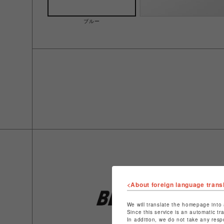
ブルー
<About foreign language trans
We will translate the homepage into 
Since this service is an automatic tr
In addition, we do not take any resp