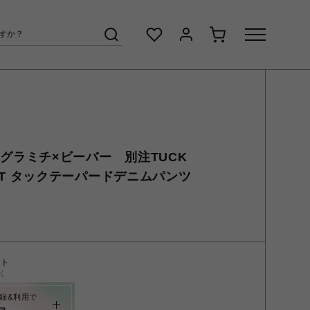
ER/グラミチ×ビーバー 別注TUCK
PANT タックテーパードデニムパンツ
ント
く
録&利用で