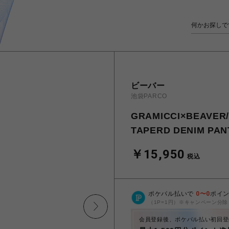
ビーバー
池袋PARCO
GRAMICCI×BEAV
TAPERD DENIM 
￥15,950
税込
ポケパル払いで
0
〜
0
ポイ
（1P=1円）※キャンペーン分除
会員登録後、ポケパル払い初回登