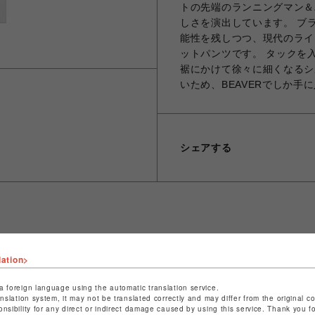
トの先端のランニングマン＆バ
しさを演出しています。 ブ
能性を残しつつ、現代のライ
ットパンツです。 タックを
裾にかけて徐々に細くなるシ
いため、BEAVERでしか
シェアする
ショップ名
ビーバー
lation>
店舗名
池袋PARCO
a foreign language using the automatic translation service.
特定商取引法など法令に基づく表記は
こちら
anslation system, it may not be translated correctly and may differ from the original c
onsibility for any direct or indirect damage caused by using this service. Thank you 
ショップお問い合わせは
こちら