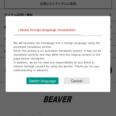
お気に入りアイテムに追加
アイテム説明 / 素材
概要
<About foreign language translation>
サイズ
We will translate the homepage into a foreign language using the
automatic translation service.
Since this service is an automatic translation system, it may not be
注意事項
translated correctly and may differ from the original content of the
page before translation.
In addition, we do not take any responsibility for any direct or
indirect damage caused by using this service. Thank you for your
シェアする
understanding in advance.
Switch language
Cancel