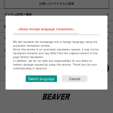
お気に入りアイテムに追加
アイテム説明 / 素材
概要
<About foreign language translation>
サイズ
We will translate the homepage into a foreign language using the
automatic translation service.
Since this service is an automatic translation system, it may not be
注意事項
translated correctly and may differ from the original content of the
page before translation.
In addition, we do not take any responsibility for any direct or
indirect damage caused by using this service. Thank you for your
シェアする
understanding in advance.
Switch language
Cancel