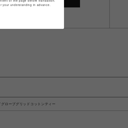
SHOP TOP
ontent of the page before translation.
for your understanding in advance.
ッシュドライグローブグリッドコットンティー