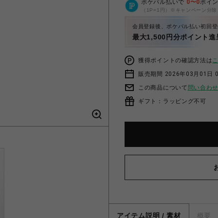
ポケパル払いで
0
〜
0
ポイ
（1P=1円）※キャンペーン分除
会員登録後、ポケパル払い初回登
最大1,500円分ポイント進
獲得ポイントの確認方法は
販売期間 2026年03月01日 0
この商品について
問い合わ
ギフト：ラッピング不可
アイテム説明 / 素材
概要