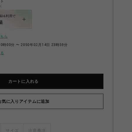
ント
く
録&利用で
呈
こちら
0時00分 〜 2050年02月14日 23時59分
せる
カートに入れる
お気に入りアイテムに追加
サイズ
注意事項