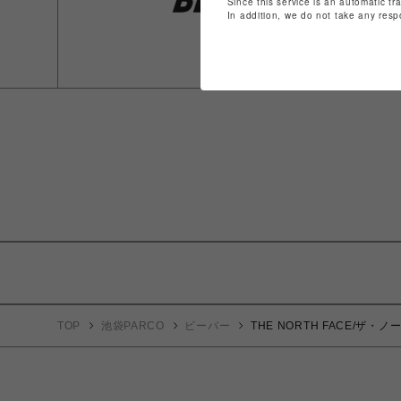
Since this service is an automatic tr
In addition, we do not take any resp
TOP
池袋PARCO
ビーバー
THE NORTH FACE/ザ・