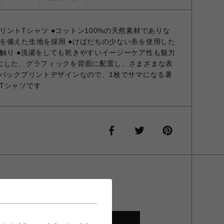
ントTシャツ ●コットン100%の天然素材でありな
を備えた生地を採用 ●けばだちの少ない糸を使用した
触り ●洗濯をしても乾きやすいイージーケア性も魅力
にした、グラフィックを背面に配置し、さまざまな表
●バックプリントデザインなので、1枚でサマになる暑
Tシャツです