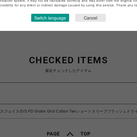
anslation system, it may not be translated correctly and may differ from the original c
onsibility for any direct or indirect damage caused by using this service. Thank you 
特定商取引法など法令に基づく表記は
こちら
ショップお問い合わせは
こちら
Switch language
Cancel
CHECKED ITEMS
最近チェックしたアイテム
ノースフェイス/S/S FD Globe Grid Cotton Teeショートスリーブフラ