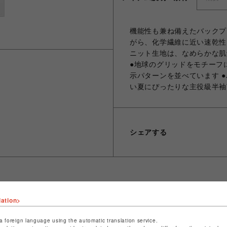
機能性も兼ね備えたバックプリ
がら、化学繊維に近い速乾性
ニット生地は、なめらかな肌
●地球のグリッドをモチーフ
示パターンを並べています 
い夏にぴったりな主役級半袖
シェアする
lation>
ショップ名
ビーバー
店舗名
池袋PARCO
a foreign language using the automatic translation service.