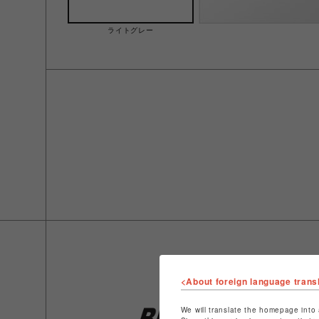
ライトグレー
<About foreign language trans
We will translate the homepage into 