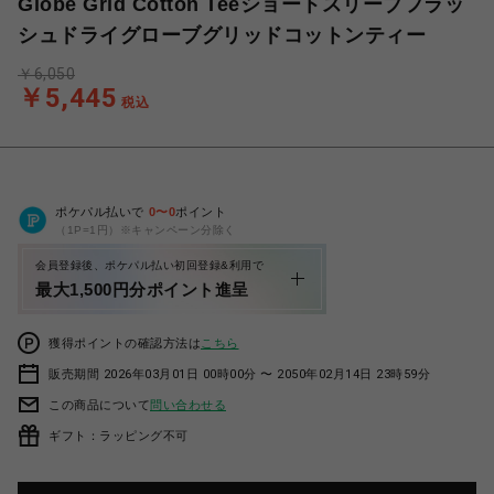
Globe Grid Cotton Teeショートスリーブフラッ
シュドライグローブグリッドコットンティー
￥6,050
￥5,445
税込
ポケパル払いで
0
〜
0
ポイント
（1P=1円）※キャンペーン分除く
会員登録後、ポケパル払い初回登録&利用で
最大1,500円分ポイント進呈
獲得ポイントの確認方法は
こちら
販売期間 2026年03月01日 00時00分 〜 2050年02月14日 23時59分
この商品について
問い合わせる
ギフト：ラッピング不可