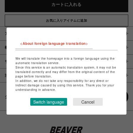
カートに入れる
お気に入りアイテムに追加
アイテム説明 / 素材
<About foreign language translation>
概要
We will translate the homepage into a foreign language using the
サイズ
automatic translation service.
Since this service is an automatic translation system, it may not be
translated correctly and may differ from the original content of the
注意事項
page before translation.
In addition, we do not take any responsibility for any direct or
indirect damage caused by using this service. Thank you for your
understanding in advance.
シェアする
Switch language
Cancel