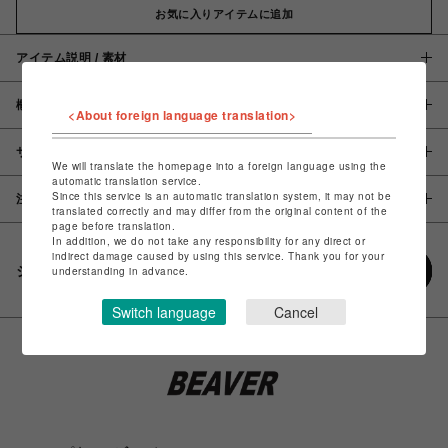
お気に入りアイテムに追加
アイテム説明 / 素材
概要
<About foreign language translation>
サイズ
We will translate the homepage into a foreign language using the
automatic translation service.
Since this service is an automatic translation system, it may not be
注意事項
translated correctly and may differ from the original content of the
page before translation.
In addition, we do not take any responsibility for any direct or
indirect damage caused by using this service. Thank you for your
シェアする
understanding in advance.
Switch language
Cancel