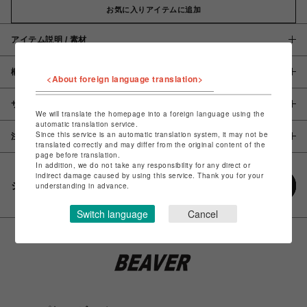
お気に入りアイテムに追加
アイテム説明 / 素材
概要
<About foreign language translation>
サイズ
We will translate the homepage into a foreign language using the
automatic translation service.
Since this service is an automatic translation system, it may not be
注意事項
translated correctly and may differ from the original content of the
page before translation.
In addition, we do not take any responsibility for any direct or
indirect damage caused by using this service. Thank you for your
シェアする
understanding in advance.
Switch language
Cancel