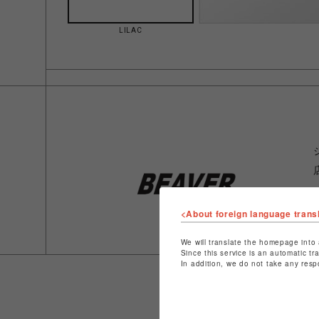
LILAC
<About foreign language trans
We will translate the homepage into 
Since this service is an automatic tr
In addition, we do not take any resp