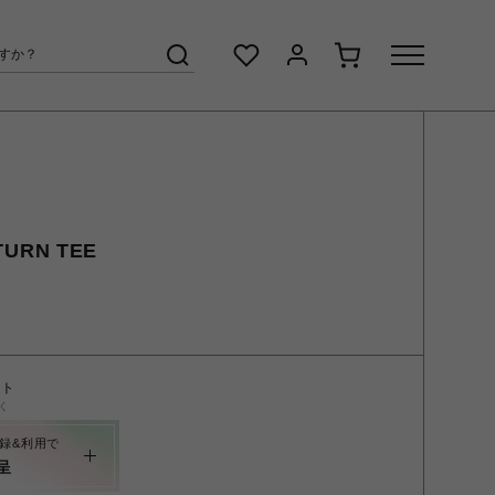
TURN TEE
ント
く
録&利用で
呈