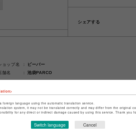
シェアする
ショップ名
ビーバー
店舗名
池袋PARCO
特定商取引法など法令に基づく表記は
こちら
lation>
ショップお問い合わせは
こちら
a foreign language using the automatic translation service.
anslation system, it may not be translated correctly and may differ from the original c
onsibility for any direct or indirect damage caused by using this service. Thank you 
Switch language
Cancel