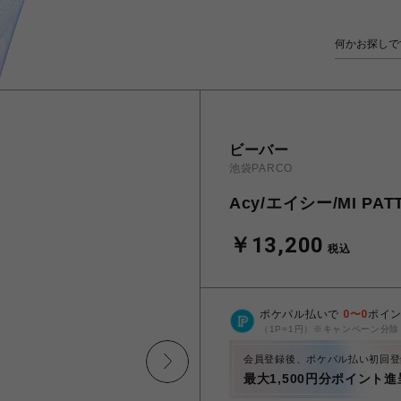
ビーバー
池袋PARCO
Acy/エイシー/MI PAT
￥13,200
税込
ポケパル払いで
0
〜
0
ポイ
（1P=1円）※キャンペーン分除
会員登録後、ポケパル払い初回登
最大1,500円分ポイント進