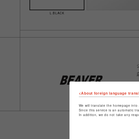
L.BLACK
<About foreign language trans
We will translate the homepage into 
Since this service is an automatic tr
In addition, we do not take any resp