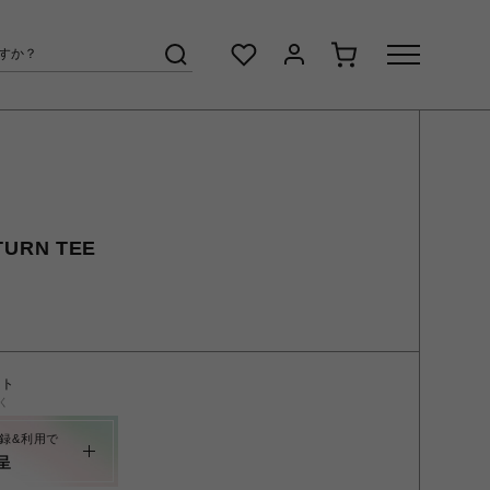
TURN TEE
ント
く
録&利用で
呈