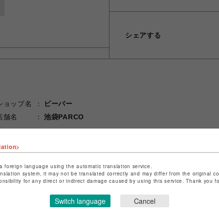
シェアする
ショップ名
ビーバー
店舗名
池袋PARCO
特定商取引法など法令に基づく表記は
こちら
lation>
ショップお問い合わせは
こちら
a foreign language using the automatic translation service.
anslation system, it may not be translated correctly and may differ from the original c
onsibility for any direct or indirect damage caused by using this service. Thank you 
Switch language
Cancel