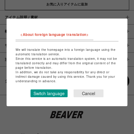
お気に入りアイテムに追加
アイテム説明 / 素材
概要
<About foreign language translation>
サイズ
We will translate the homepage into a foreign language using the
automatic translation service.
Since this service is an automatic translation system, it may not be
注意事項
translated correctly and may differ from the original content of the
page before translation.
In addition, we do not take any responsibility for any direct or
indirect damage caused by using this service. Thank you for your
シェアする
understanding in advance.
Switch language
Cancel