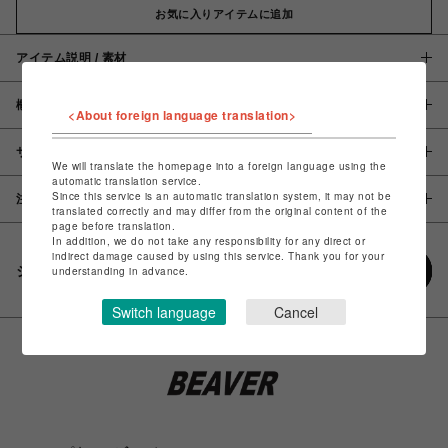
お気に入りアイテムに追加
アイテム説明 / 素材
概要
<About foreign language translation>
サイズ
We will translate the homepage into a foreign language using the
automatic translation service.
Since this service is an automatic translation system, it may not be
注意事項
translated correctly and may differ from the original content of the
page before translation.
In addition, we do not take any responsibility for any direct or
indirect damage caused by using this service. Thank you for your
シェアする
understanding in advance.
Switch language
Cancel