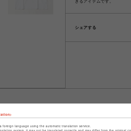
きるアイテムです。
シェアする
lation>
ショップ名
ビーバー
店舗名
池袋PARCO
a foreign language using the automatic translation service.
anslation system, it may not be translated correctly and may differ from the original c