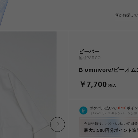
ビーバー
池袋PARCO
B omnivore/ビーオム
￥7,700
税込
ポケパル払いで
0
〜
0
ポイ
（1P=1円）※キャンペーン分除
会員登録後、ポケパル払い初回登
最大1,500円分ポイント進