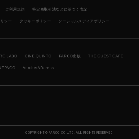
ご利用規約
特定商取引法などに基づく表記
ポリシー
クッキーポリシー
ソーシャルメディアポリシー
RO LABO
CINE QUINTO
PARCO出版
THE GUEST CAFE
DEPACO
AnotherADdress
COPYRIGHT © PARCO CO.,LTD. ALL RIGHTS RESERVED.