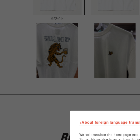
ホワイト
<About foreign language trans
We will translate the homepage into 
Since this service is an automatic tr