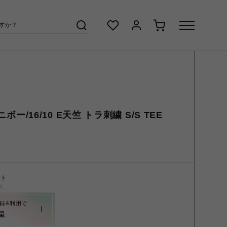
ニボー/16/10 E天竺 トラ刺繍 S/S TEE
ント
く
録&利用で
呈