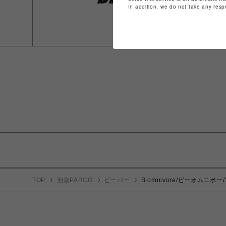
In addition, we do not take any resp
TOP
池袋PARCO
ビーバー
B omnivore/ビーオムニボー/