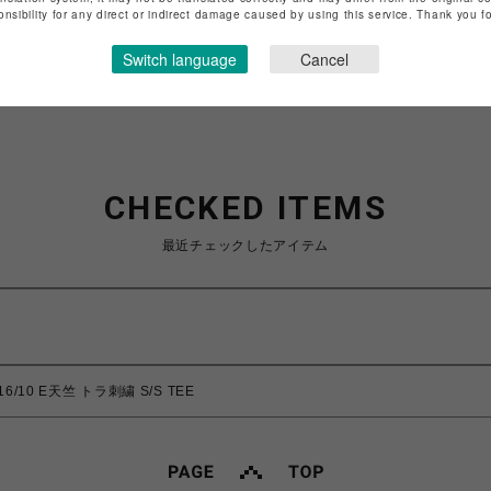
特定商取引法など法令に基づく表記は
こちら
onsibility for any direct or indirect damage caused by using this service. Thank you 
ショップお問い合わせは
こちら
Switch language
Cancel
CHECKED ITEMS
最近チェックしたアイテム
16/10 E天竺 トラ刺繍 S/S TEE