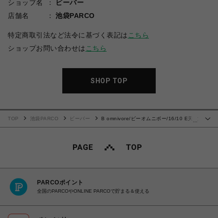
ショップ名
ビーバー
店舗名
池袋PARCO
特定商取引法など法令に基づく表記は
こちら
ショップお問い合わせは
こちら
SHOP TOP
TOP
池袋PARCO
ビーバー
B omnivore/ビーオムニボー/16/10 E天竺
…
トラ刺繍 S/S TEE
PARCOポイント
全国のPARCOやONLINE PARCOで貯まる＆使える