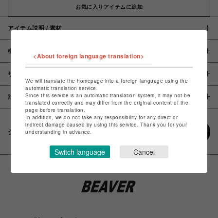
お気に入りアイテムに追加
アイテム説明 / 素材
概要
<About foreign language translation>
サイズ
We will translate the homepage into a foreign language using the
automatic translation service.
Since this service is an automatic translation system, it may not be
注意事項
translated correctly and may differ from the original content of the
page before translation.
In addition, we do not take any responsibility for any direct or
indirect damage caused by using this service. Thank you for your
シェアする
understanding in advance.
Switch language
Cancel