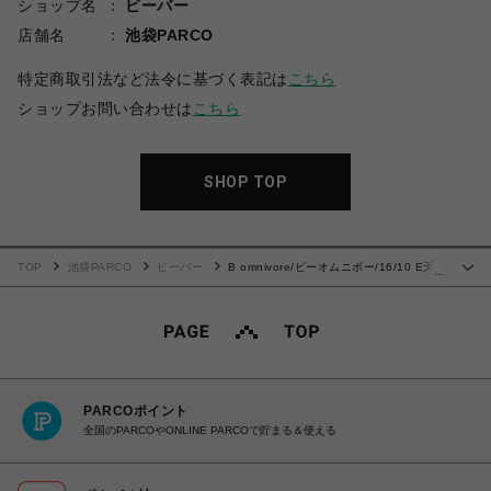
ショップ名
ビーバー
店舗名
池袋PARCO
特定商取引法など法令に基づく表記は
こちら
ショップお問い合わせは
こちら
SHOP TOP
TOP
池袋PARCO
ビーバー
B omnivore/ビーオムニボー/16/10 E天竺
…
トラ刺繍 S/S TEE
PARCOポイント
全国のPARCOやONLINE PARCOで貯まる＆使える