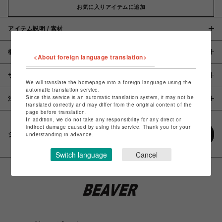
お気に入りアイテムに追加
アイテム説明 / 素材
概要
<About foreign language translation>
サイズ
We will translate the homepage into a foreign language using the
automatic translation service.
Since this service is an automatic translation system, it may not be
注意事項
translated correctly and may differ from the original content of the
page before translation.
In addition, we do not take any responsibility for any direct or
indirect damage caused by using this service. Thank you for your
シェアする
understanding in advance.
Switch language
Cancel