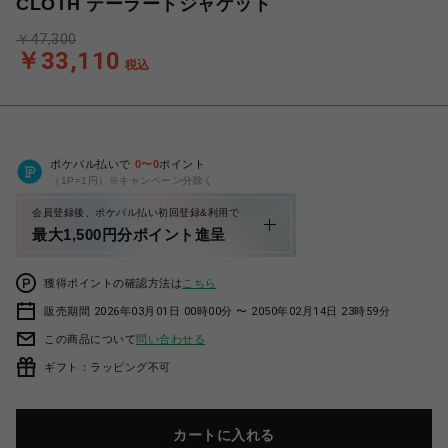
CLOTH テーラードジャケット
￥47,300
￥33,110
税込
ポケパル払いで
0
〜
0
ポイント
（1P=1円）※キャンペーン分除く
会員登録後、ポケパル払い初回登録&利用で
最大1,500円分ポイント進呈
獲得ポイントの確認方法は
こちら
販売期間 2026年03月01日 00時00分 〜 2050年02月14日 23時59分
この商品について
問い合わせる
ギフト：ラッピング不可
カートに入れる