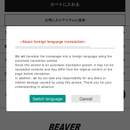
カートに入れる
お気に入りアイテムに追加
アイテム説明 / 素材
<About foreign language translation>
概要
We will translate the homepage into a foreign language using the
サイズ
automatic translation service.
Since this service is an automatic translation system, it may not be
translated correctly and may differ from the original content of the
page before translation.
注意事項
In addition, we do not take any responsibility for any direct or
indirect damage caused by using this service. Thank you for your
understanding in advance.
シェアする
Switch language
Cancel