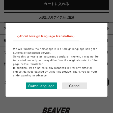
カートに入れる
お気に入りアイテムに追加
アイテム説明 / 素材
<About foreign language translation>
概要
We will translate the homepage into a foreign language using the
サイズ
automatic translation service.
Since this service is an automatic translation system, it may not be
translated correctly and may differ from the original content of the
page before translation.
注意事項
In addition, we do not take any responsibility for any direct or
indirect damage caused by using this service. Thank you for your
understanding in advance.
シェアする
Switch language
Cancel