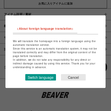
お気に入りアイテムに追加
アイテム説明 / 素材
概要
<About foreign language translation>
サイズ
We will translate the homepage into a foreign language using the
automatic translation service.
Since this service is an automatic translation system, it may not be
注意事項
translated correctly and may differ from the original content of the
page before translation.
In addition, we do not take any responsibility for any direct or
indirect damage caused by using this service. Thank you for your
シェアする
understanding in advance.
Switch language
Cancel