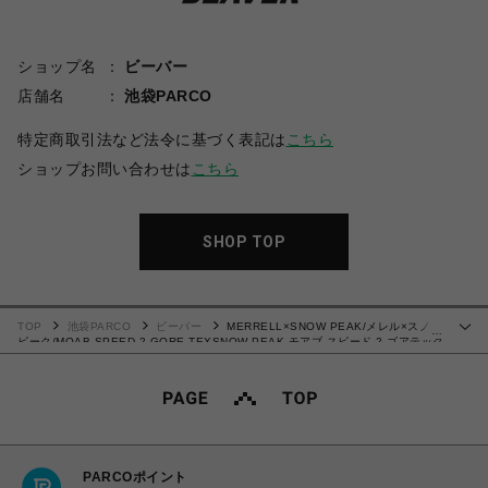
ショップ名
ビーバー
店舗名
池袋PARCO
特定商取引法など法令に基づく表記は
こちら
ショップお問い合わせは
こちら
SHOP TOP
TOP
池袋PARCO
ビーバー
MERRELL×SNOW PEAK/メレル×スノー
…
ピーク/MOAB SPEED 2 GORE-TEXSNOW PEAK モアブ スピード 2 ゴアテック
ススノー ピーク/スニーカー
PARCOポイント