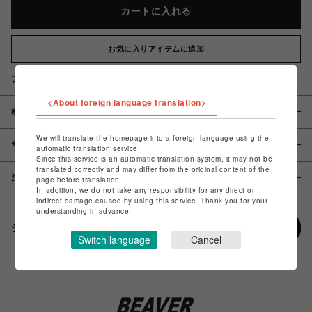
カートに入れる
お気に入りアイテムに追加
アイテム説明 / 素材
<About foreign language translation>
概要
We will translate the homepage into a foreign language using the
サイズ
automatic translation service.
Since this service is an automatic translation system, it may not be
translated correctly and may differ from the original content of the
注意事項
page before translation.
In addition, we do not take any responsibility for any direct or
indirect damage caused by using this service. Thank you for your
understanding in advance.
シェアする
Switch language
Cancel