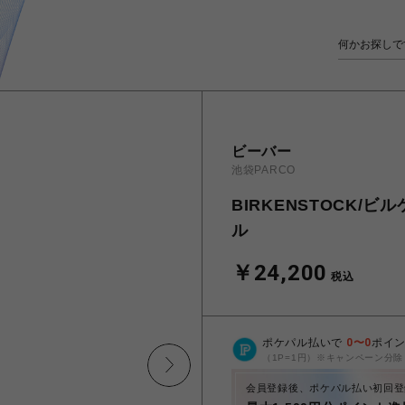
ビーバー
池袋PARCO
BIRKENSTOCK/ビ
ル
￥24,200
税込
ポケパル払いで
0
〜
0
ポイ
（1P=1円）※キャンペーン分除
会員登録後、ポケパル払い初回登