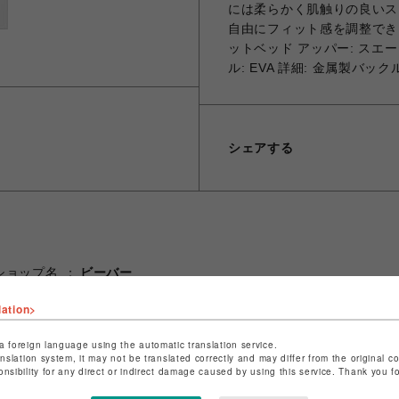
には柔らかく肌触りの良いス
自由にフィット感を調整でき
ットベッド アッパー: スエ
ル: EVA 詳細: 金属製バック
シェアする
ショップ名
ビーバー
店舗名
池袋PARCO
lation>
特定商取引法など法令に基づく表記は
こちら
a foreign language using the automatic translation service.
ショップお問い合わせは
こちら
anslation system, it may not be translated correctly and may differ from the original c
onsibility for any direct or indirect damage caused by using this service. Thank you 