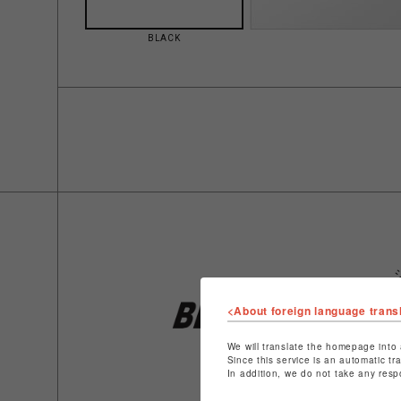
BLACK
<About foreign language trans
We will translate the homepage into 
Since this service is an automatic tr
In addition, we do not take any resp