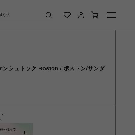
ルケンシュトック Boston / ボストン/サンダ
ント
く
録&利用で