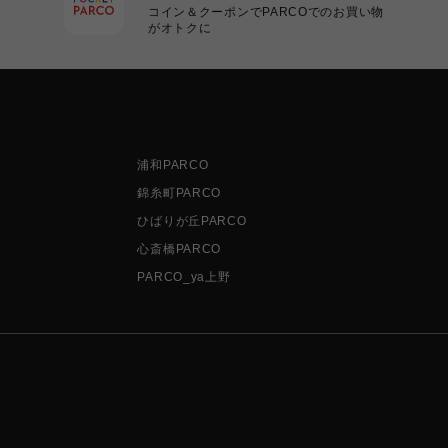
コイン＆クーポンでPARCOでのお買い物
がオトクに
浦和PARCO
錦糸町PARCO
ひばりが丘PARCO
心斎橋PARCO
PARCO_ya上野