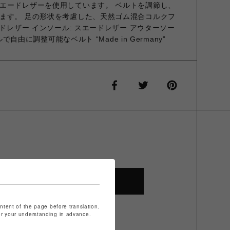
エードレザーを使用しています。 ベルトを調節し、
ます。 足の形状を考慮した、天然ゴム混合コルクフ
ードレザー インソール: スエードレザー アウターソー
ルで自由に調整可能なベルト “Made in Germany”
SHOP TOP
ontent of the page before translation.
for your understanding in advance.