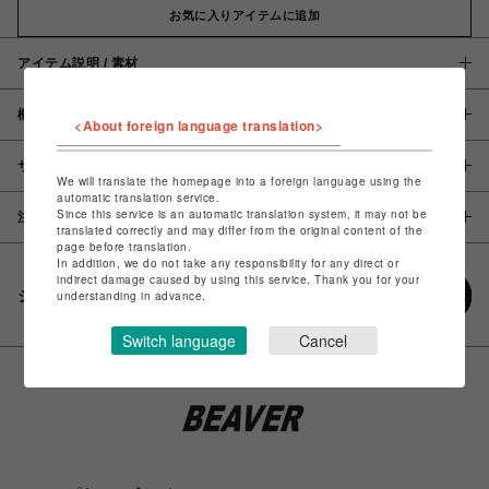
お気に入りアイテムに追加
アイテム説明 / 素材
概要
<About foreign language translation>
サイズ
We will translate the homepage into a foreign language using the
automatic translation service.
Since this service is an automatic translation system, it may not be
注意事項
translated correctly and may differ from the original content of the
page before translation.
In addition, we do not take any responsibility for any direct or
indirect damage caused by using this service. Thank you for your
シェアする
understanding in advance.
Switch language
Cancel