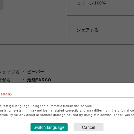
コットン100%
シェアする
ショップ名
ビーバー
店舗名
池袋PARCO
特定商取引法など法令に基づく表記は
こちら
lation>
ショップお問い合わせは
こちら
a foreign language using the automatic translation service.
anslation system, it may not be translated correctly and may differ from the original c
onsibility for any direct or indirect damage caused by using this service. Thank you 
Switch language
Cancel