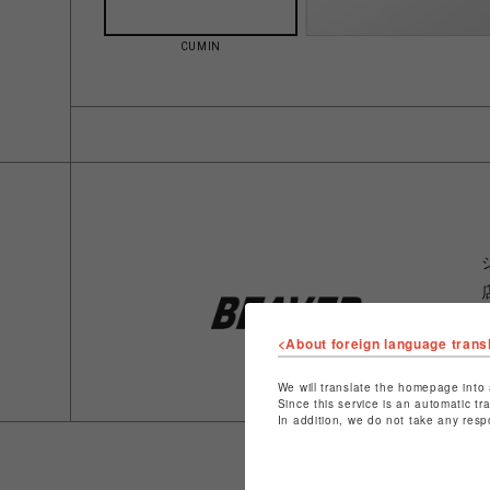
CUMIN
<About foreign language trans
We will translate the homepage into 
Since this service is an automatic tr
In addition, we do not take any resp