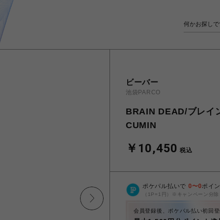
ビーバー
池袋PARCO
BRAIN DEAD/ブレイン
CUMIN
￥10,450
税込
ポケパル払いで
0
〜
0
ポイ
（1P=1円）※キャンペーン分除
会員登録後、ポケパル払い初回登