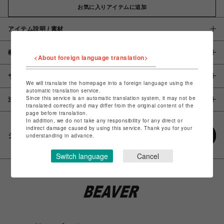
お気に入りアイテムに追加
アイテム説明 / 素材
概要
<About foreign language translation>
サイズ
We will translate the homepage into a foreign language using the
automatic translation service.
Since this service is an automatic translation system, it may not be
注意事項
translated correctly and may differ from the original content of the
page before translation.
In addition, we do not take any responsibility for any direct or
indirect damage caused by using this service. Thank you for your
シェアする
understanding in advance.
Switch language
Cancel