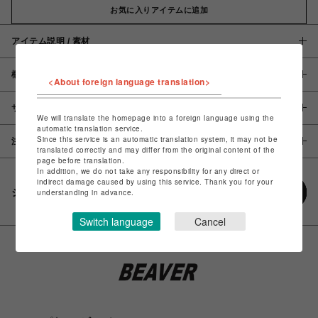
お気に入りアイテムに追加
アイテム説明 / 素材
概要
<About foreign language translation>
サイズ
We will translate the homepage into a foreign language using the
automatic translation service.
Since this service is an automatic translation system, it may not be
注意事項
translated correctly and may differ from the original content of the
page before translation.
In addition, we do not take any responsibility for any direct or
indirect damage caused by using this service. Thank you for your
シェアする
understanding in advance.
Switch language
Cancel