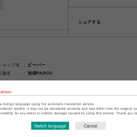
シェアする
ショップ名
ビーバー
店舗名
池袋PARCO
特定商取引法など法令に基づく表記は
こちら
lation>
ショップお問い合わせは
こちら
a foreign language using the automatic translation service.
anslation system, it may not be translated correctly and may differ from the original c
onsibility for any direct or indirect damage caused by using this service. Thank you 
Switch language
Cancel