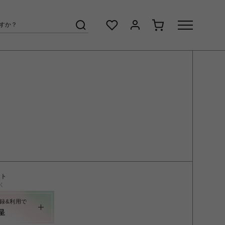
E
ント
く
録&利用で
呈