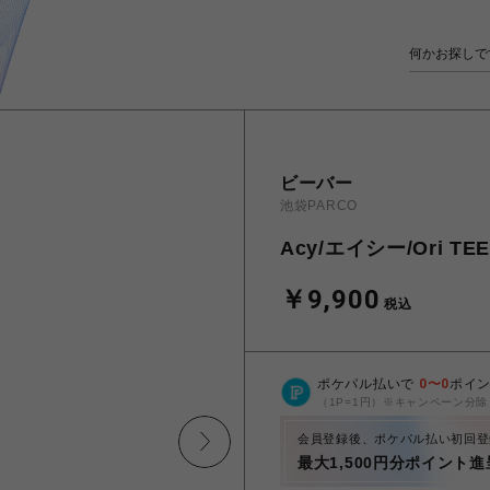
ビーバー
池袋PARCO
Acy/エイシー/Ori TE
￥9,900
税込
ポケパル払いで
0
〜
0
ポイ
（1P=1円）※キャンペーン分除
会員登録後、ポケパル払い初回登
最大1,500円分ポイント進