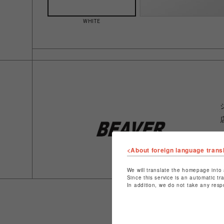
WHITE
<About foreign language trans
We will translate the homepage into 
Since this service is an automatic tr
In addition, we do not take any resp