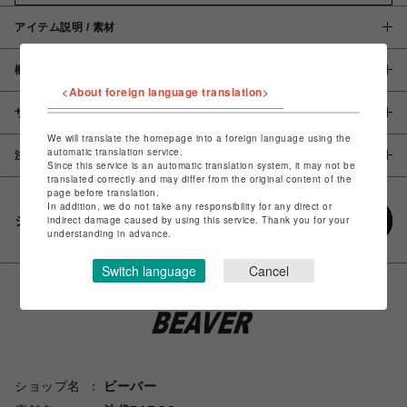
アイテム説明 / 素材
概要
<About foreign language translation>
サイズ
We will translate the homepage into a foreign language using the
automatic translation service.
注意事項
Since this service is an automatic translation system, it may not be
translated correctly and may differ from the original content of the
page before translation.
In addition, we do not take any responsibility for any direct or
シェアする
indirect damage caused by using this service. Thank you for your
understanding in advance.
Switch language
Cancel
ショップ名
ビーバー