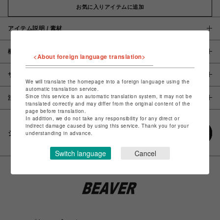
お気に入りアイテムに追加
アイテム説明 / 素材
概要
<About foreign language translation>
サイズ
We will translate the homepage into a foreign language using the
automatic translation service.
Since this service is an automatic translation system, it may not be
注意事項
translated correctly and may differ from the original content of the
page before translation.
In addition, we do not take any responsibility for any direct or
indirect damage caused by using this service. Thank you for your
シェアする
understanding in advance.
Switch language
Cancel