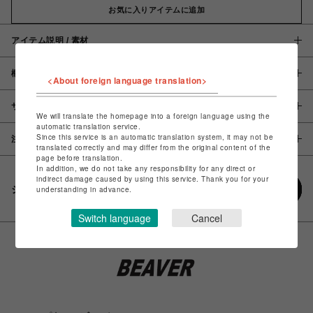
お気に入りアイテムに追加
アイテム説明 / 素材
概要
<About foreign language translation>
サイズ
We will translate the homepage into a foreign language using the
automatic translation service.
Since this service is an automatic translation system, it may not be
注意事項
translated correctly and may differ from the original content of the
page before translation.
In addition, we do not take any responsibility for any direct or
indirect damage caused by using this service. Thank you for your
シェアする
understanding in advance.
Switch language
Cancel