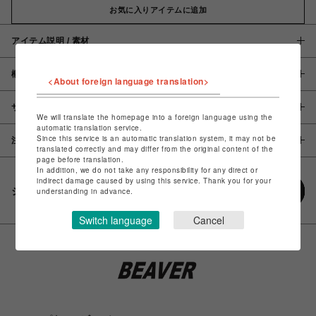
お気に入りアイテムに追加
アイテム説明 / 素材
概要
<About foreign language translation>
サイズ
We will translate the homepage into a foreign language using the
automatic translation service.
Since this service is an automatic translation system, it may not be
注意事項
translated correctly and may differ from the original content of the
page before translation.
In addition, we do not take any responsibility for any direct or
indirect damage caused by using this service. Thank you for your
シェアする
understanding in advance.
Switch language
Cancel