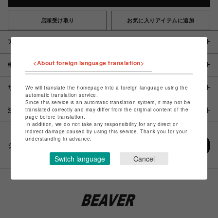
店頭受け取り
お気に入りアイテムに追加
アイテム説明 / 素材
<About foreign language translation>
概要
サイズ
We will translate the homepage into a foreign language using the
automatic translation service.
Since this service is an automatic translation system, it may not be
translated correctly and may differ from the original content of the
注意事項
page before translation.
In addition, we do not take any responsibility for any direct or
indirect damage caused by using this service. Thank you for your
understanding in advance.
シェアする
Switch language
Cancel