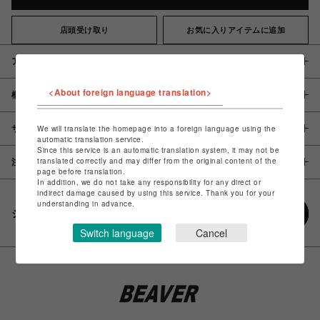
店頭受け取り
お気に入りアイテムに追加
アイテム説明 / 素材
<About foreign language translation>
概要
サイズ
We will translate the homepage into a foreign language using the
automatic translation service.
Since this service is an automatic translation system, it may not be
translated correctly and may differ from the original content of the
注意事項
page before translation.
In addition, we do not take any responsibility for any direct or
indirect damage caused by using this service. Thank you for your
understanding in advance.
シェアする
Switch language
Cancel