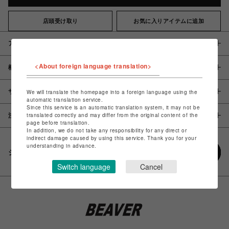
店頭受け取り
お気に入りアイテムに追加
アイテム説明 / 素材
<About foreign language translation>
概要
サイズ
We will translate the homepage into a foreign language using the
automatic translation service.
Since this service is an automatic translation system, it may not be
translated correctly and may differ from the original content of the
注意事項
page before translation.
In addition, we do not take any responsibility for any direct or
indirect damage caused by using this service. Thank you for your
understanding in advance.
シェアする
Switch language
Cancel