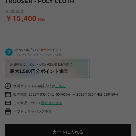
TROUSER - POLY CLOTH
￥30,800
￥15,400
税込
ポケパル払いで
0
〜
0
ポイント
（1P=1円）※キャンペーン分除く
会員登録後、ポケパル払い初回登録&利用で
最大1,500円分ポイント進呈
獲得ポイントの確認方法は
こちら
販売期間 2026年03月01日 00時00分 〜 2050年02月14日 23時59分
この商品について
問い合わせる
ギフト：ラッピング不可
カートに入れる