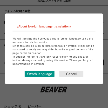
お気に入りアイテムに追加
アイテム説明 / 素材
概要
<About foreign language translation>
サイズ
We will translate the homepage into a foreign language using the
automatic translation service.
注意事項
Since this service is an automatic translation system, it may not be
translated correctly and may differ from the original content of the
page before translation.
In addition, we do not take any responsibility for any direct or
indirect damage caused by using this service. Thank you for your
シェアする
understanding in advance.
Switch language
Cancel
ショップ名
ビーバー