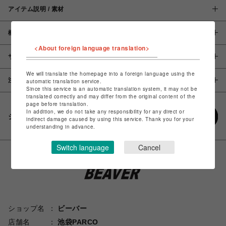
アイテム説明 / 素材
概要
<About foreign language translation>
サイズ
We will translate the homepage into a foreign language using the
注意事項
automatic translation service.
Since this service is an automatic translation system, it may not be
translated correctly and may differ from the original content of the
page before translation.
In addition, we do not take any responsibility for any direct or
シェアする
indirect damage caused by using this service. Thank you for your
understanding in advance.
Switch language
Cancel
ショップ名
ビーバー
店舗名
池袋PARCO